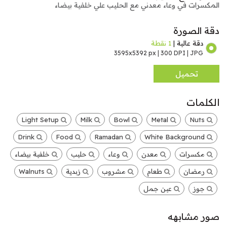
المكسرات في وعاء معدني مع الحليب علي خلفية بيضاء
دقة الصورة
دقة عالية |
1 نقطة
3595x5392 px | 300 DPI | JPG
تحميل
الكلمات
Light Setup
Milk
Bowl
Metal
Nuts
Drink
Food
Ramadan
White Background
مكسرات
معدن
وعاء
حليب
خلفية بيضاء
رمضان
طعام
مشروب
زبدية
Walnuts
جوز
عين جمل
صور مشابهه