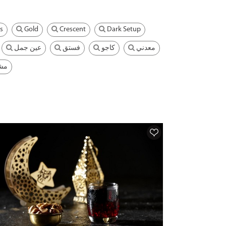
s
Gold
Crescent
Dark Setup
معدني
كاجو
فستق
عين جمل
مش