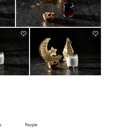
s
People