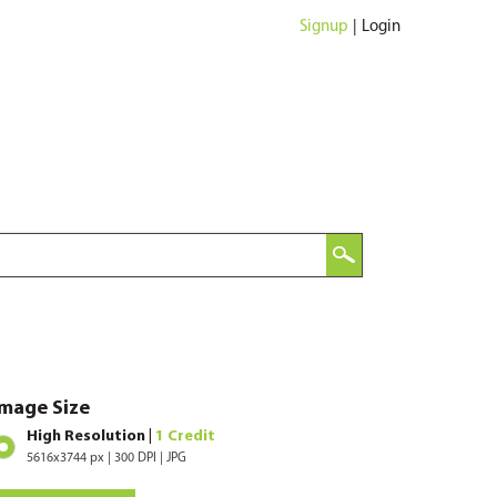
Signup
|
Login
Image Size
High Resolution |
1 Credit
5616x3744 px | 300 DPI | JPG