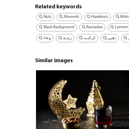
Related keywords
Nuts
Almonds
Hazelnuts
Waln
Black Background
Ramadan
Lantern
ذهبي
كركديه
زبدية
وعاء
Similar images