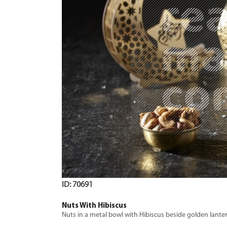
ID: 70691
Nuts With Hibiscus
Nuts in a metal bowl with Hibiscus beside golden lanter