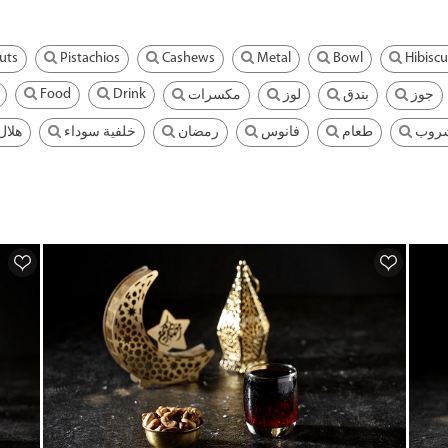
uts
Pistachios
Cashews
Metal
Bowl
Hibiscu
Food
Drink
جوز
بندق
لوز
مكسرات
روب
طعام
فانوس
رمضان
خلفية سوداء
هلال